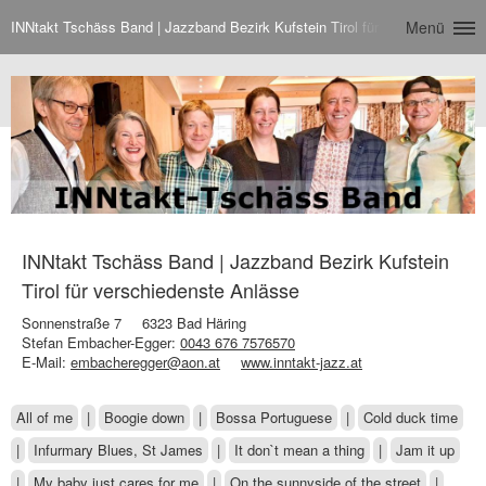
INNtakt Tschäss Band | Jazzband Bezirk Kufstein Tirol für verschiedenste
Menü
INNtakt Tschäss Band | Jazzband Bezirk Kufstein
Tirol für verschiedenste Anlässe
Sonnenstraße 7
6323 Bad Häring
Stefan Embacher-Egger:
0043 676 7576570
E-Mail:
embacheregger@aon.at
www.inntakt-jazz.at
All of me
|
Boogie down
|
Bossa Portuguese
|
Cold duck time
|
Infurmary Blues, St James
|
It don`t mean a thing
|
Jam it up
|
My baby just cares for me
|
On the sunnyside of the street
|