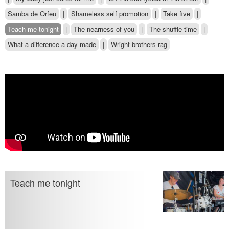
Samba de Orfeu
|
Shameless self promotion
|
Take five
|
Teach me tonight
|
The nearness of you
|
The shuffle time
|
What a difference a day made
|
Wright brothers rag
Teach me tonight