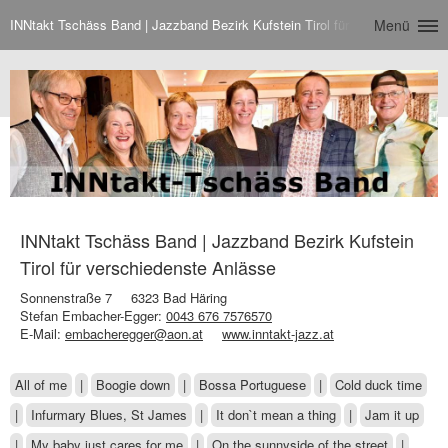
INNtakt Tschäss Band | Jazzband Bezirk Kufstein Tirol für verschiedenste
Menü
INNtakt Tschäss Band | Jazzband Bezirk Kufstein
Tirol für verschiedenste Anlässe
Sonnenstraße 7
6323 Bad Häring
Stefan Embacher-Egger:
0043 676 7576570
E-Mail:
embacheregger@aon.at
www.inntakt-jazz.at
All of me
|
Boogie down
|
Bossa Portuguese
|
Cold duck time
|
Infurmary Blues, St James
|
It don`t mean a thing
|
Jam it up
|
My baby just cares for me
|
On the sunnyside of the street
|