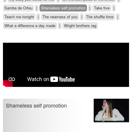
Samba de Orfeu
|
Shameless self promotion
|
Take five
|
Teach me tonight
|
The nearness of you
|
The shuffle time
|
What a difference a day made
|
Wright brothers rag
Shameless self promotion