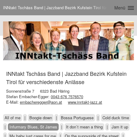
INNtakt Tschäss Band | Jazzband Bezirk Kufstein Tirol für verschiedenste
Menü
INNtakt Tschäss Band | Jazzband Bezirk Kufstein
Tirol für verschiedenste Anlässe
Sonnenstraße 7
6323 Bad Häring
Stefan Embacher-Egger:
0043 676 7576570
E-Mail:
embacheregger@aon.at
www.inntakt-jazz.at
All of me
|
Boogie down
|
Bossa Portuguese
|
Cold duck time
|
Infurmary Blues, St James
|
It don`t mean a thing
|
Jam it up
|
My baby just cares for me
|
On the sunnyside of the street
|