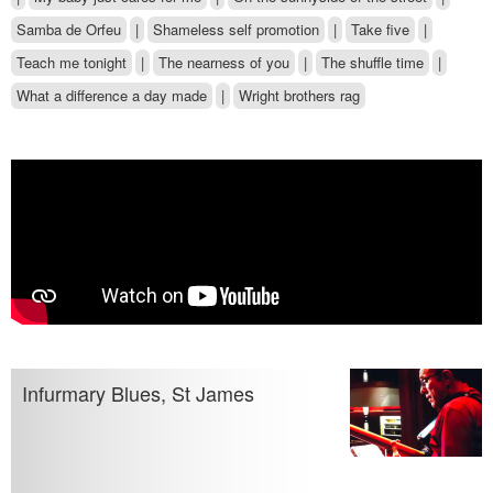
Samba de Orfeu
|
Shameless self promotion
|
Take five
|
Teach me tonight
|
The nearness of you
|
The shuffle time
|
What a difference a day made
|
Wright brothers rag
Infurmary Blues, St James